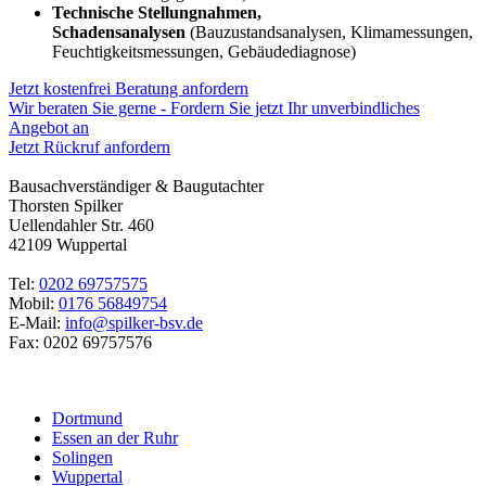
Technische Stellungnahmen,
Schadensanalysen
(Bauzustandsanalysen, Klimamessungen,
Feuchtigkeitsmessungen, Gebäudediagnose)
Jetzt kostenfrei Beratung anfordern
Wir beraten Sie gerne - Fordern Sie jetzt Ihr unverbindliches
Angebot an
Jetzt Rückruf anfordern
Bausachverständiger & Baugutachter
Thorsten Spilker
Uellendahler Str. 460
42109 Wuppertal
Tel:
0202 69757575
Mobil:
0176 56849754
E-Mail:
info@spilker-bsv.de
Fax: 0202 69757576
Dortmund
Essen an der Ruhr
Solingen
Wuppertal