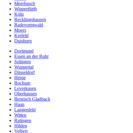
Meerbusch
Wipperfürth
Köln
Recklingshausen
Radevormwald
Moers
Krefeld
Duisburg
Dortmund
Essen an der Ruhr
Solingen
Wuppertal
Düsseldorf
Herne
Bochum
Leverkusen
Oberhausen
Bergisch Gladbach
Haan
Langenfeld
Witten
Ratingen
Hilden
Velbert