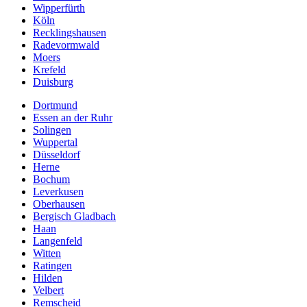
Wipperfürth
Köln
Recklingshausen
Radevormwald
Moers
Krefeld
Duisburg
Dortmund
Essen an der Ruhr
Solingen
Wuppertal
Düsseldorf
Herne
Bochum
Leverkusen
Oberhausen
Bergisch Gladbach
Haan
Langenfeld
Witten
Ratingen
Hilden
Velbert
Remscheid