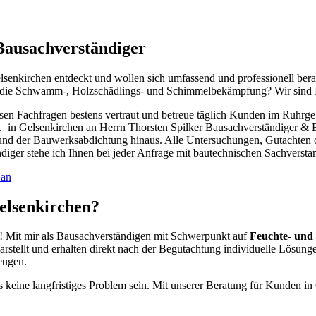
 Bausachverständiger
enkirchen entdeckt und wollen sich umfassend und professionell berate
 die Schwamm-, Holzschädlings- und Schimmelbekämpfung? Wir sind I
diesen Fachfragen bestens vertraut und betreue täglich Kunden im Ruhr
n Gelsenkirchen an Herrn Thorsten Spilker Bausachverständiger & Bau
nd der Bauwerksabdichtung hinaus. Alle Untersuchungen, Gutachten
diger stehe ich Ihnen bei jeder Anfrage mit bautechnischen Sachverstan
 an
elsenkirchen?
n! Mit mir als Bausachverständigen mit Schwerpunkt auf
Feuchte- und
arstellt und erhalten direkt nach der Begutachtung individuelle Lösun
eugen.
keine langfristiges Problem sein. Mit unserer Beratung für Kunden in