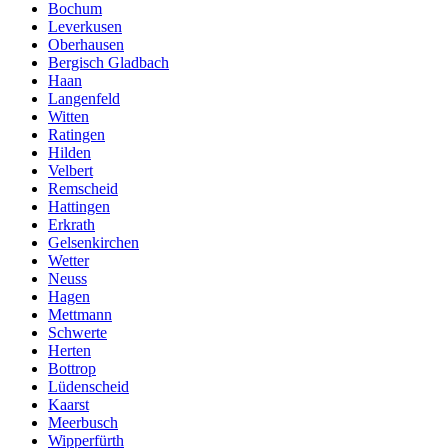
Bochum
Leverkusen
Oberhausen
Bergisch Gladbach
Haan
Langenfeld
Witten
Ratingen
Hilden
Velbert
Remscheid
Hattingen
Erkrath
Gelsenkirchen
Wetter
Neuss
Hagen
Mettmann
Schwerte
Herten
Bottrop
Lüdenscheid
Kaarst
Meerbusch
Wipperfürth