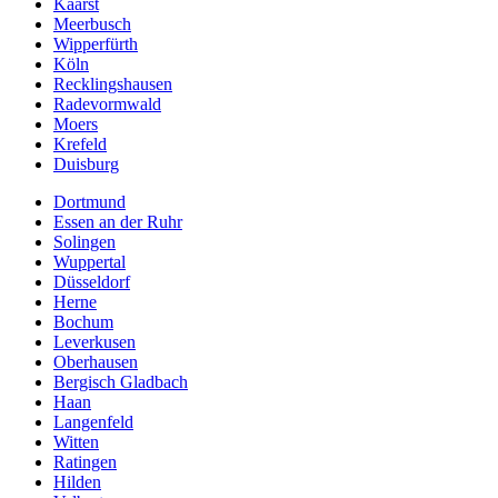
Kaarst
Meerbusch
Wipperfürth
Köln
Recklingshausen
Radevormwald
Moers
Krefeld
Duisburg
Dortmund
Essen an der Ruhr
Solingen
Wuppertal
Düsseldorf
Herne
Bochum
Leverkusen
Oberhausen
Bergisch Gladbach
Haan
Langenfeld
Witten
Ratingen
Hilden