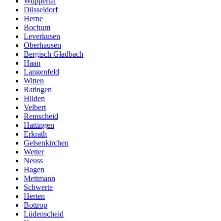
Wuppertal
Düsseldorf
Herne
Bochum
Leverkusen
Oberhausen
Bergisch Gladbach
Haan
Langenfeld
Witten
Ratingen
Hilden
Velbert
Remscheid
Hattingen
Erkrath
Gelsenkirchen
Wetter
Neuss
Hagen
Mettmann
Schwerte
Herten
Bottrop
Lüdenscheid