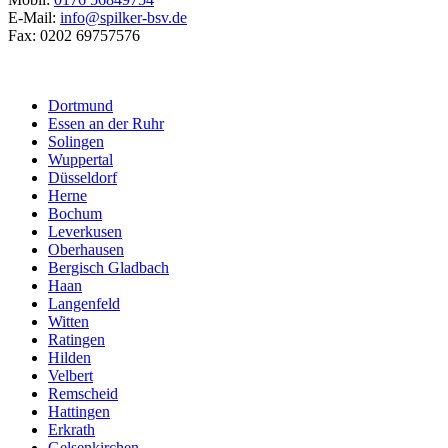
E-Mail:
info@spilker-bsv.de
Fax: 0202 69757576
Dortmund
Essen an der Ruhr
Solingen
Wuppertal
Düsseldorf
Herne
Bochum
Leverkusen
Oberhausen
Bergisch Gladbach
Haan
Langenfeld
Witten
Ratingen
Hilden
Velbert
Remscheid
Hattingen
Erkrath
Gelsenkirchen