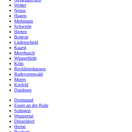
Wetter
Neuss
Hagen
Mettmann
Schwerte
Herten
Bottrop
Lüdenscheid
Kaarst
Meerbusch
Wipperfürth
Köln
Recklingshausen
Radevormwald
Moers
Krefeld
Duisburg
Dortmund
Essen an der Ruhr
Solingen
Wuppertal
Düsseldorf
Herne
Bochum