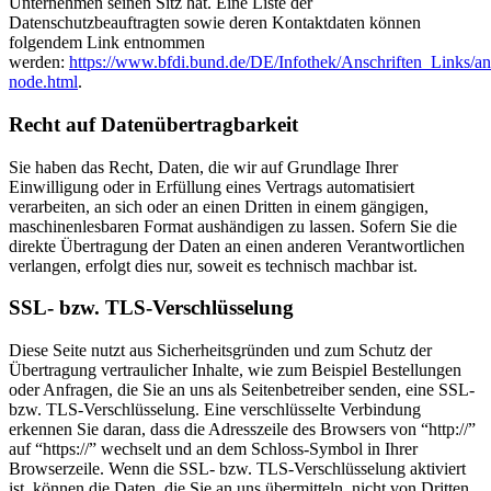
Unternehmen seinen Sitz hat. Eine Liste der
Datenschutzbeauftragten sowie deren Kontaktdaten können
folgendem Link entnommen
werden:
https://www.bfdi.bund.de/DE/Infothek/Anschriften_Links/ans
node.html
.
Recht auf Datenübertragbarkeit
Sie haben das Recht, Daten, die wir auf Grundlage Ihrer
Einwilligung oder in Erfüllung eines Vertrags automatisiert
verarbeiten, an sich oder an einen Dritten in einem gängigen,
maschinenlesbaren Format aushändigen zu lassen. Sofern Sie die
direkte Übertragung der Daten an einen anderen Verantwortlichen
verlangen, erfolgt dies nur, soweit es technisch machbar ist.
SSL- bzw. TLS-Verschlüsselung
Diese Seite nutzt aus Sicherheitsgründen und zum Schutz der
Übertragung vertraulicher Inhalte, wie zum Beispiel Bestellungen
oder Anfragen, die Sie an uns als Seitenbetreiber senden, eine SSL-
bzw. TLS-Verschlüsselung. Eine verschlüsselte Verbindung
erkennen Sie daran, dass die Adresszeile des Browsers von “http://”
auf “https://” wechselt und an dem Schloss-Symbol in Ihrer
Browserzeile. Wenn die SSL- bzw. TLS-Verschlüsselung aktiviert
ist, können die Daten, die Sie an uns übermitteln, nicht von Dritten